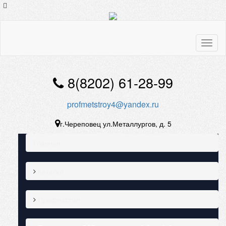
Toggl
naviga
8(8202) 61-28-99
profmetstroy4@yandex.ru
г.Череповец ул.Металлургов, д. 5
Главная
Каталог
Профнастил