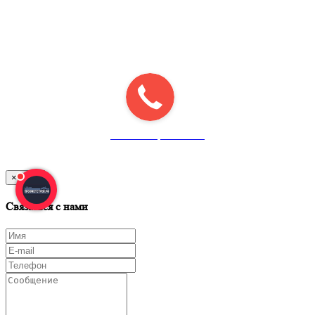
Главный офис: г.Череповец,
ул.Промышленная, д. 7
Территория ДОКа)
Перезвоните мне
Скачать прайс-лист
×
Close
Связаться с нами