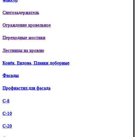
Флюгер
Снегозадержатель
Ограждение кровельное
Переходные мостики
Лестницы на кровлю
Конёк, Ендова, Планки доборные
Фасады
Профнастил для фасада
С-8
С-10
С-20