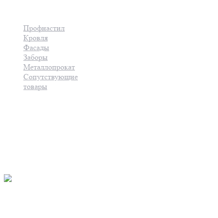
Каталог продукции
Профнастил
Кровля
Фасады
Заборы
Металлопрокат
Сопутствующие
товары
Услуги
Контакты
8(8202)57-61-11
8(8202) 61-28-99
Основной офис:г.Череповец,
ул. Металлургов, д.5