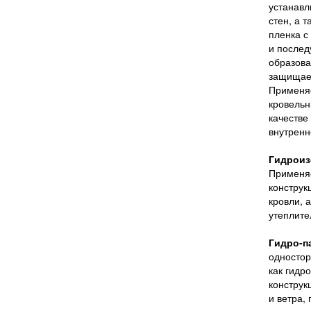
устанавл
стен, а 
пленка с
и послед
образова
защищает
Применяе
кровельн
качестве
внутренн
Гидроиз
Применяе
конструк
кровли, 
утеплите
Гидро-п
одностор
как гидр
конструк
и ветра,