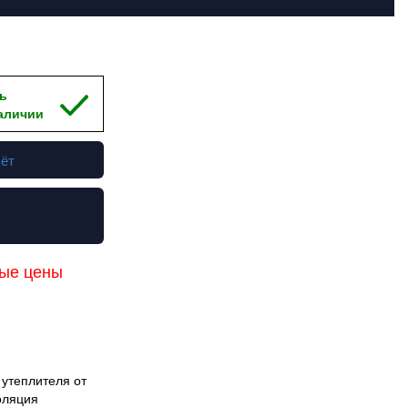
ть
аличии
чёт
ные цены
 утеплителя от
оляция