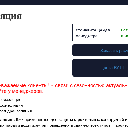
яция
Уточняйте цену у
Ес
менеджера
в н
Заказать рас
Цвета RAL
важаемые клиенты! В связи с сезонностью актуаль
йте у менеджеров.
роизоляция
дроизоляция
рогидроизоляция
ляция «В» -
применяется для защиты строительных конструкций и
я парами воды изнутри помещения в зданиях всех типов. Пароиз