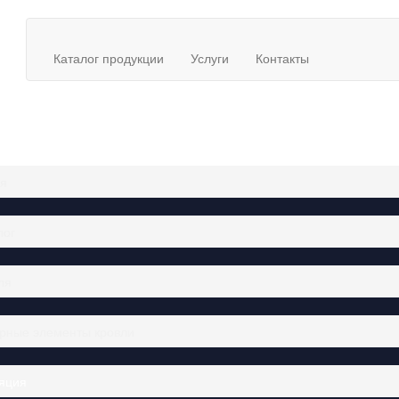
Каталог продукции
Услуги
Контакты
ая
лог
ля
рные элементы кровли
яция