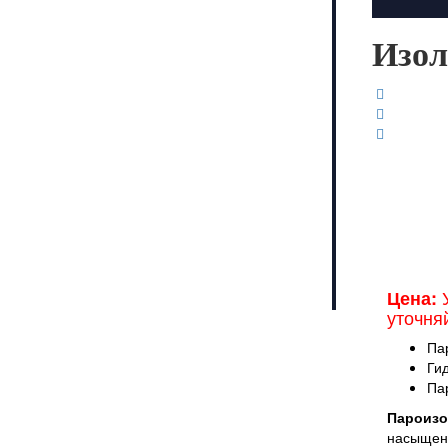
Изол
У
Цена:
уточня
Па
Ги
Па
Пароизо
насыщени