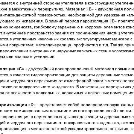
ивается с внутренней стороны утеплителя в конструкциях утепленн
также в межэтажных перекрытиях. Материал «В» - двухслойная пол
 антиконденсатной поверхностью, необходимой для удержания кап
ующего их испарения. В зимний период пароизоляция «В» препятс
нию конденсата, грибковому заражению и коррозии элементов конс
 внутреннее пространство здания от проникновения частиц утепли
тся в утепленных наклонных кровлях эксплуатируемых мансард с
ыми покрытиями: металлочерепица, профнастил и т.д. Так же при
 пароизоляции внутренних и наружных каркасных стен малоэтажны
ем или внешнем утеплении.
оляция «С» -
двухслойный полипропиленовый материал повышенн
тся в качестве гидропароизоляции для защиты деревянных элеме
ции и чердачного перекрытия от атмосферной влаги в местах непл
а также от подкровельного конденсата. В межэтажных перекрытиях
ля от влажности в подвальных, чердачных и цокольных помещения
ароизоляция «D» -
представляет собой полипропиленовую ткань 
онним ламинированным покрытием из полипропиленовой пленки. 
о-пароизоляция в неутепленных крышах для защиты деревянных э
ций и чердачного перекрытия от подкровельного конденсата, атмо
 проникающих в местах неплотной укладки кровельного покрытия; к