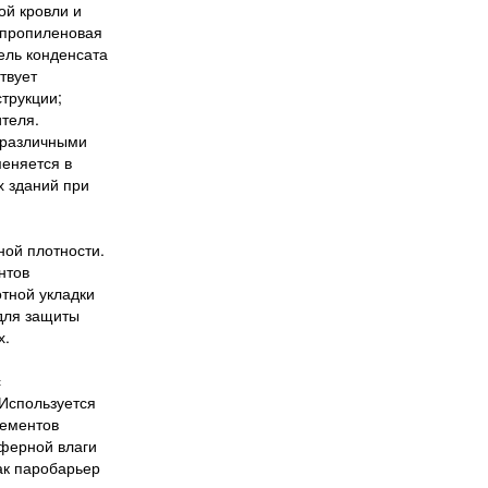
ой кровли и
ипропиленовая
ель конденсата
твует
трукции;
теля.
 различными
меняется в
х зданий при
ой плотности.
нтов
отной укладки
 для защиты
х.
с
Используется
лементов
сферной влаги
ак паробарьер