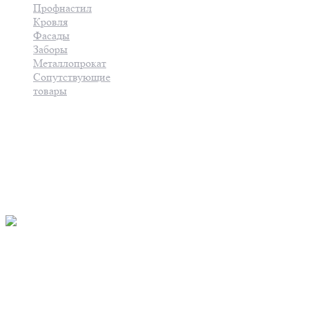
Профнастил
Кровля
Фасады
Заборы
Металлопрокат
Сопутствующие
товары
Услуги
Контакты
8(8202)57-61-11
8(8202) 61-28-99
Основной офис:г.Череповец,
ул. Металлургов, д.5
Главный офис: г.Череповец,
ул.Промышленная, д. 7