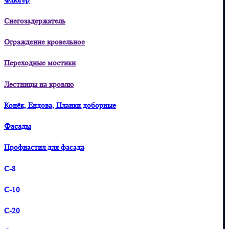
Флюгер
Снегозадержатель
Ограждение кровельное
Переходные мостики
Лестницы на кровлю
Конёк, Ендова, Планки доборные
Фасады
Профнастил для фасада
С-8
С-10
С-20