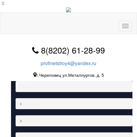
Toggl
naviga
8(8202) 61-28-99
profmetstroy4@yandex.ru
г.Череповец ул.Металлургов, д. 5
Главная
Каталог
Фасады