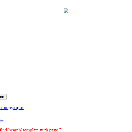
ion
г продукции
ты
find 'search' template with page ''