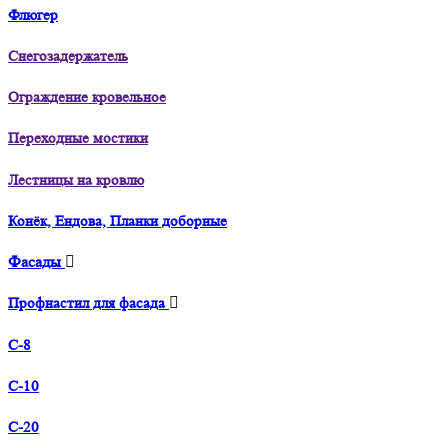
Флюгер
Снегозадержатель
Ограждение кровельное
Переходные мостики
Лестницы на кровлю
Конёк, Ендова, Планки доборные
Фасады
Профнастил для фасада
С-8
С-10
С-20