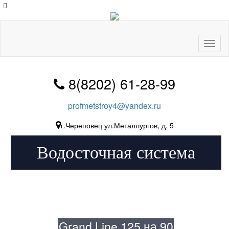
Toggl
naviga
8(8202) 61-28-99
profmetstroy4@yandex.ru
г.Череповец ул.Металлургов, д. 5
Водосточная система
Grand Line 125 на 90