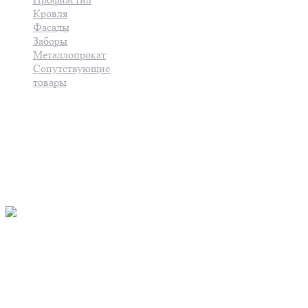
Кровля
Фасады
Заборы
Металлопрокат
Сопутствующие
товары
Услуги
Контакты
8(8202)57-61-11
8(8202) 61-28-99
Основной офис:г.Череповец,
ул. Металлургов, д.5
Главный офис: г.Череповец,
ул.Промышленная, д. 7
Территория ДОКа)